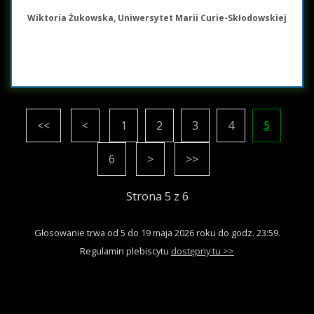
Wiktoria Żukowska, Uniwersytet Marii Curie-Skłodowskiej
<<
<
1
2
3
4
5
6
>
>>
Strona 5 z 6
Głosowanie trwa od 5 do 19 maja 2026 roku do godz. 23:59.
Regulamin plebiscytu
dostępny tu >>