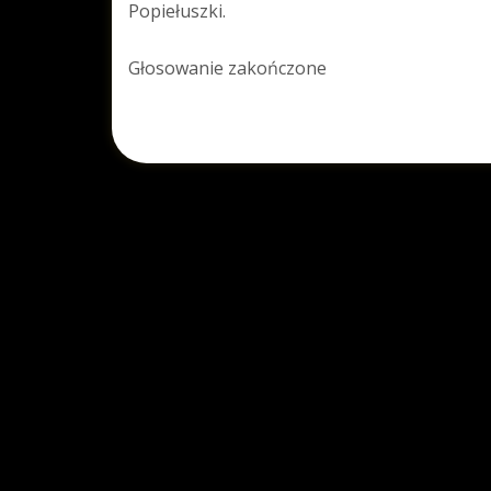
Popiełuszki.
Głosowanie zakończone