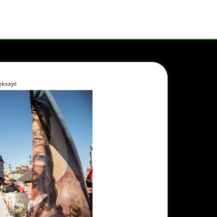
iększyć