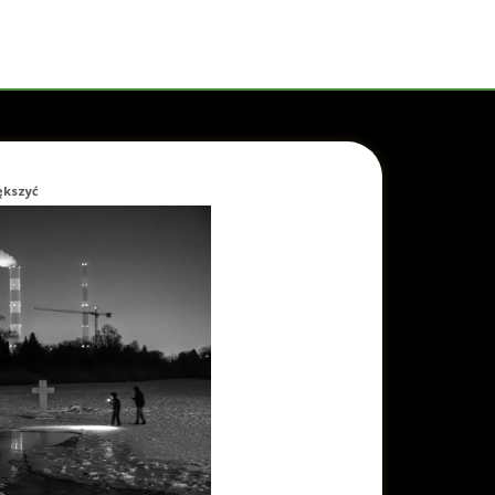
iększyć