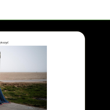
iększyć