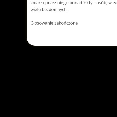
zmarło przez niego ponad 70 tys. osób, w t
wielu bezdomnych.
Głosowanie zakończone